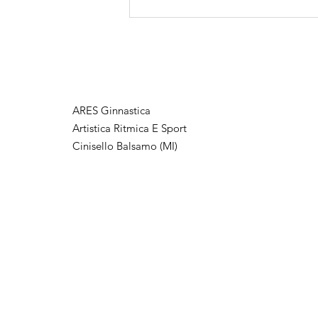
Bergamo - Chorus Life
Arena 16 maggio 2026
ARES Ginnastica
Artistica Ritmica E Sport
Cinisello Balsamo (MI)