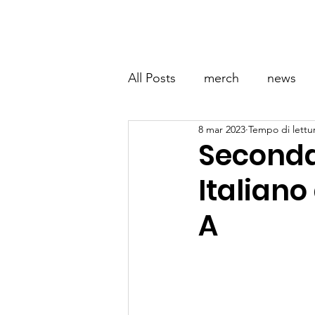
ARES GINNASTICA
Home
La Società
All Posts
merch
news
8 mar 2023
Tempo di lettu
Seconda
Italiano
A