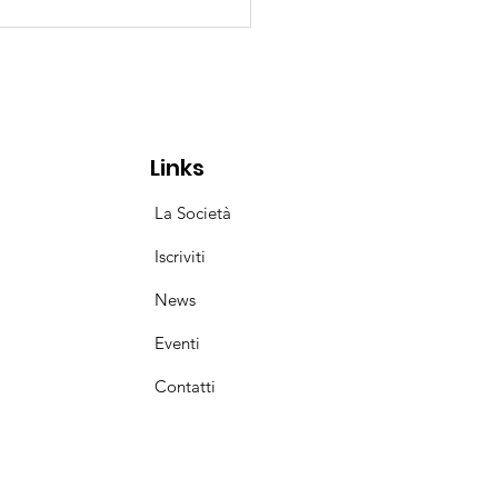
o di Thomas a Parigi,
nfo per il ginnasta di
s
Links
La Società
Iscriviti
News
Eventi
Contatti