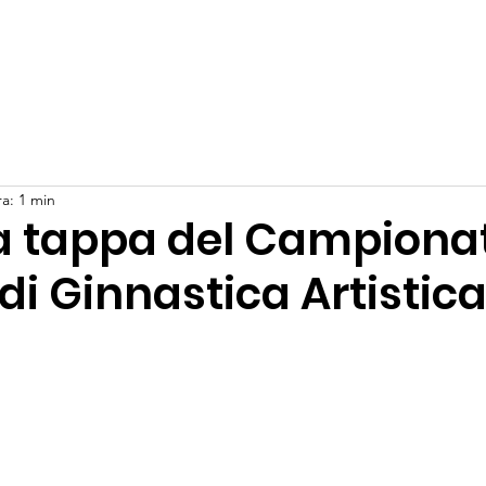
Progetti
Iscriviti
Artistica
Ritmica
Calisthenics e
ra: 1 min
 tappa del Campiona
 di Ginnastica Artistica