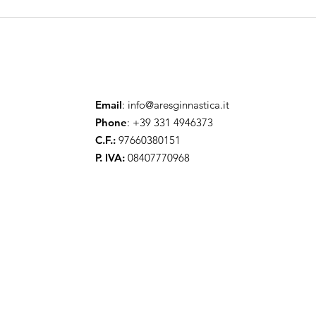
Le migliori prestazioni
L’or
del TEAM ARES
trio
Are
Email
:
info@aresginnastica.it
Phone
: +39 331 4946373
C.F.:
97660380151
P. IVA:
08407770968