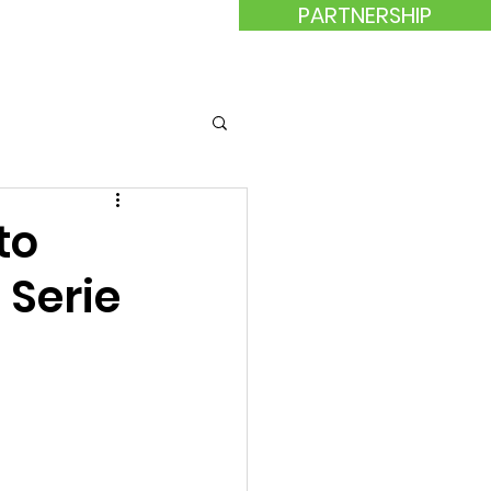
PARTNERSHIP
 Acrobatica
Strutture
to
 Serie